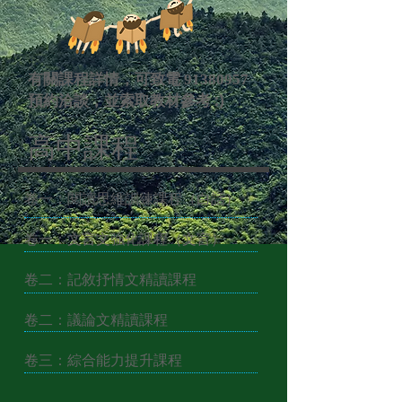
有關課程詳情，可致電
91380957
預約洽談，並索取教材參考 :)
高中課程
卷一：閱讀思維訓練課程（白話）
卷一：文言文強化課程（文言）
卷二：記敘抒情文精讀課程
卷二：議論文精讀課程
卷三：綜合能力提升課程